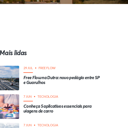
Mais lidas
29 JUL
FREE FLOW
Free Flow na Dutra: novo pedágio entre SP
e Guarulhos
7 JUN
TECNOLOGIA
Conheça 5 aplicativos essenciais para
viagens de carro
7 JUN
TECNOLOGIA