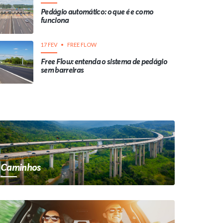
Pedágio automático: o que é e como
funciona
17 FEV
FREE FLOW
Free Flow: entenda o sistema de pedágio
sem barreiras
Caminhos