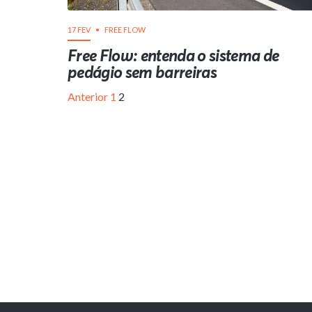
17 FEV
FREE FLOW
Free Flow: entenda o sistema de
pedágio sem barreiras
Anterior
1
2