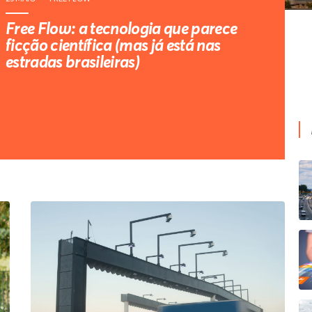
Free Flow: a tecnologia que parece
ficção científica (mas já está nas
estradas brasileiras)