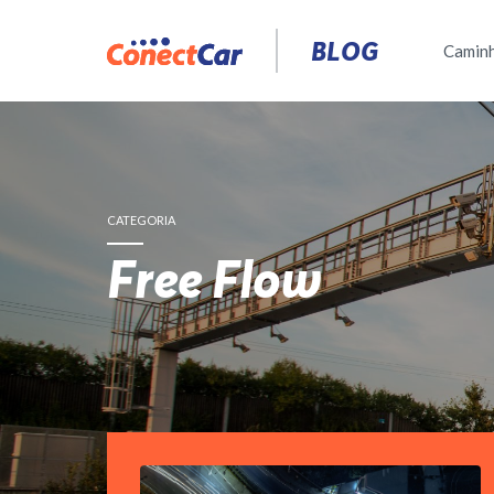
Pular
para
BLOG
Camin
o
conteúdo
CATEGORIA
Free Flow