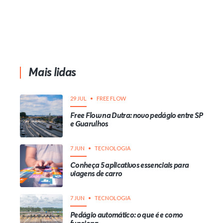
Mais lidas
29 JUL
FREE FLOW
Free Flow na Dutra: novo pedágio entre SP
e Guarulhos
7 JUN
TECNOLOGIA
Conheça 5 aplicativos essenciais para
viagens de carro
7 JUN
TECNOLOGIA
Pedágio automático: o que é e como