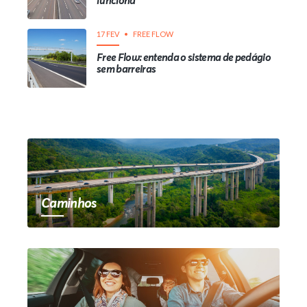
funciona
17 FEV
FREE FLOW
Free Flow: entenda o sistema de pedágio
sem barreiras
Caminhos