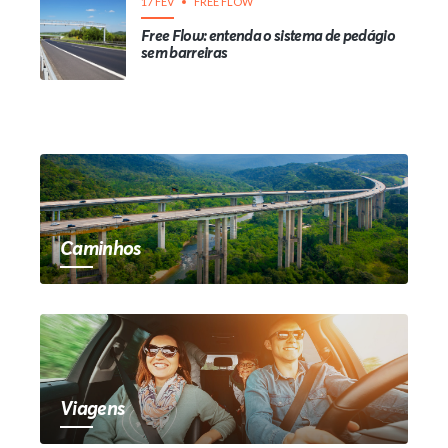
17 FEV
FREE FLOW
Free Flow: entenda o sistema de pedágio
sem barreiras
Caminhos
Viagens