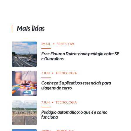
Mais lidas
29 JUL
FREE FLOW
Free Flow na Dutra: novo pedágio entre SP
e Guarulhos
7 JUN
TECNOLOGIA
Conheça 5 aplicativos essenciais para
viagens de carro
7 JUN
TECNOLOGIA
Pedágio automático: o que é e como
funciona