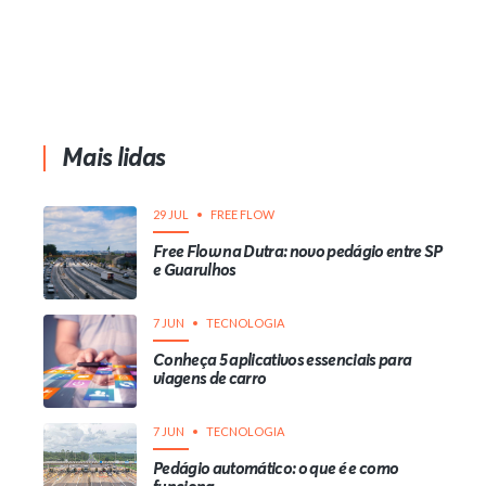
Mais lidas
29 JUL
FREE FLOW
Free Flow na Dutra: novo pedágio entre SP
e Guarulhos
7 JUN
TECNOLOGIA
Conheça 5 aplicativos essenciais para
viagens de carro
7 JUN
TECNOLOGIA
Pedágio automático: o que é e como