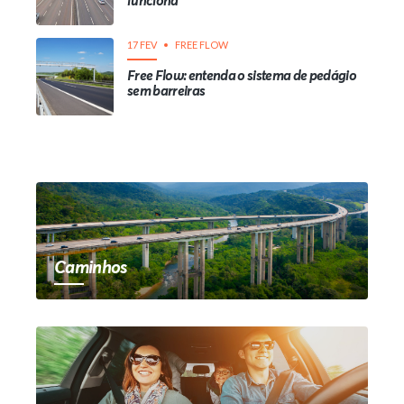
funciona
17 FEV
FREE FLOW
Free Flow: entenda o sistema de pedágio
sem barreiras
Caminhos