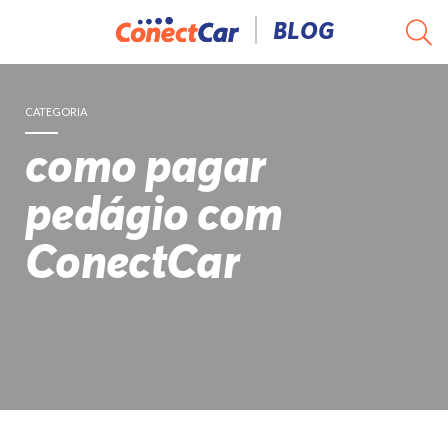
Pular
BLOG
para
o
conteúdo
CATEGORIA
como pagar
pedágio com
ConectCar