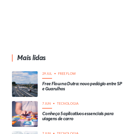
Mais lidas
29 JUL
FREE FLOW
Free Flow na Dutra: novo pedágio entre SP
e Guarulhos
7 JUN
TECNOLOGIA
Conheça 5 aplicativos essenciais para
viagens de carro
7 JUN
TECNOLOGIA