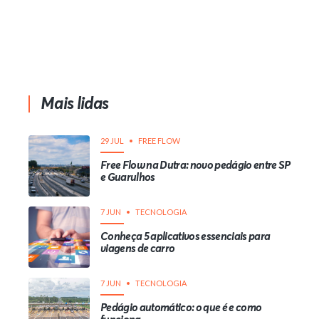
Mais lidas
29 JUL
FREE FLOW
Free Flow na Dutra: novo pedágio entre SP
e Guarulhos
7 JUN
TECNOLOGIA
Conheça 5 aplicativos essenciais para
viagens de carro
7 JUN
TECNOLOGIA
Pedágio automático: o que é e como