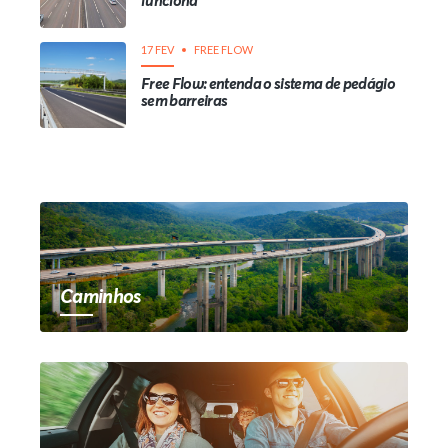
funciona
17 FEV
FREE FLOW
Free Flow: entenda o sistema de pedágio
sem barreiras
Caminhos