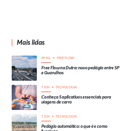
Mais lidas
29 JUL
FREE FLOW
Free Flow na Dutra: novo pedágio entre SP
e Guarulhos
7 JUN
TECNOLOGIA
Conheça 5 aplicativos essenciais para
viagens de carro
7 JUN
TECNOLOGIA
Pedágio automático: o que é e como