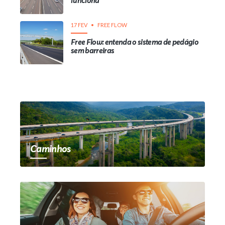
funciona
17 FEV
FREE FLOW
Free Flow: entenda o sistema de pedágio
sem barreiras
Caminhos