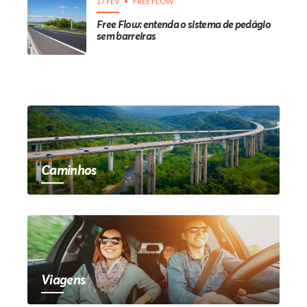
17 FEV
FREE FLOW
Free Flow: entenda o sistema de pedágio
sem barreiras
Caminhos
Viagens