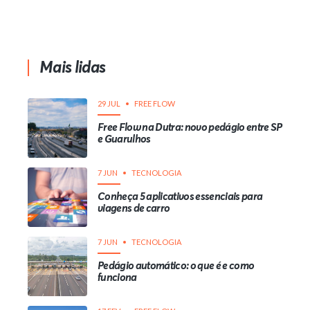
Mais lidas
29 JUL
FREE FLOW
Free Flow na Dutra: novo pedágio entre SP
e Guarulhos
7 JUN
TECNOLOGIA
Conheça 5 aplicativos essenciais para
viagens de carro
7 JUN
TECNOLOGIA
Pedágio automático: o que é e como
funciona