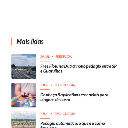
Mais lidas
29 JUL
FREE FLOW
Free Flow na Dutra: novo pedágio entre SP
e Guarulhos
7 JUN
TECNOLOGIA
Conheça 5 aplicativos essenciais para
viagens de carro
7 JUN
TECNOLOGIA
Pedágio automático: o que é e como