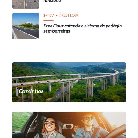
funciona
17 FEV
FREE FLOW
Free Flow: entenda o sistema de pedágio
sem barreiras
Caminhos