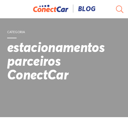
Pular
BLOG
para
o
conteúdo
CATEGORIA
estacionamentos
parceiros
ConectCar