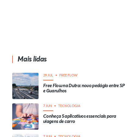
Mais lidas
29 JUL
FREE FLOW
Free Flow na Dutra: novo pedágio entre SP
e Guarulhos
7 JUN
TECNOLOGIA
Conheça 5 aplicativos essenciais para
viagens de carro
7 JUN
TECNOLOGIA