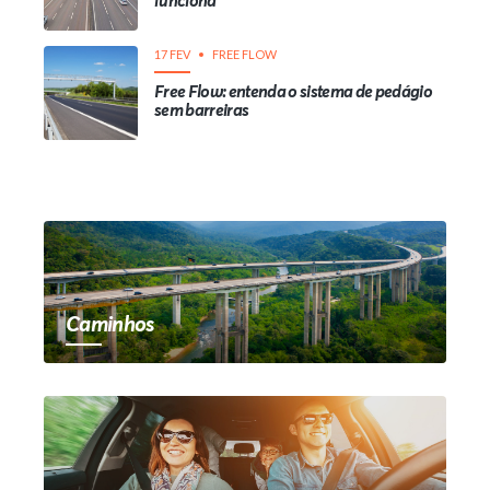
funciona
17 FEV
FREE FLOW
Free Flow: entenda o sistema de pedágio
sem barreiras
Caminhos