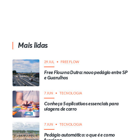
Mais lidas
29 JUL
FREE FLOW
Free Flow na Dutra: novo pedágio entre SP
e Guarulhos
7 JUN
TECNOLOGIA
Conheça 5 aplicativos essenciais para
viagens de carro
7 JUN
TECNOLOGIA
Pedágio automático: o que é e como