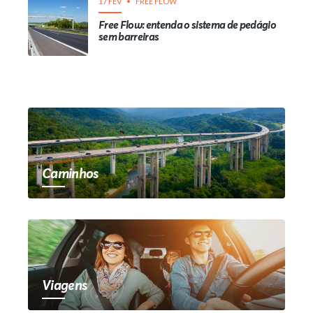
17 FEV
FREE FLOW
Free Flow: entenda o sistema de pedágio
sem barreiras
Caminhos
Viagens