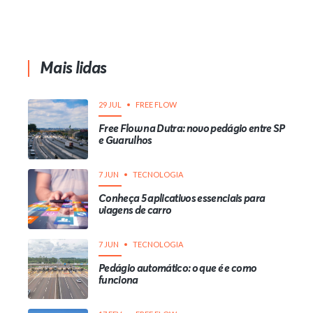
Mais lidas
29 JUL
FREE FLOW
Free Flow na Dutra: novo pedágio entre SP
e Guarulhos
7 JUN
TECNOLOGIA
Conheça 5 aplicativos essenciais para
viagens de carro
7 JUN
TECNOLOGIA
Pedágio automático: o que é e como
funciona