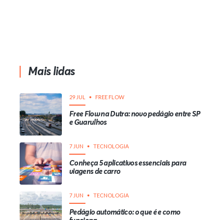
Mais lidas
29 JUL
FREE FLOW
Free Flow na Dutra: novo pedágio entre SP
e Guarulhos
7 JUN
TECNOLOGIA
Conheça 5 aplicativos essenciais para
viagens de carro
7 JUN
TECNOLOGIA
Pedágio automático: o que é e como