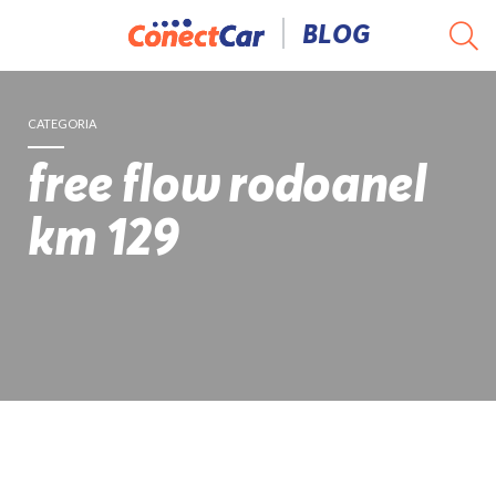
Pular
BLOG
para
o
conteúdo
CATEGORIA
free flow rodoanel
km 129