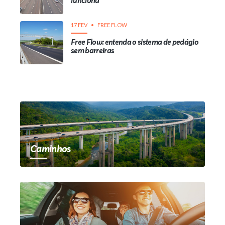
funciona
17 FEV
FREE FLOW
Free Flow: entenda o sistema de pedágio
sem barreiras
Caminhos