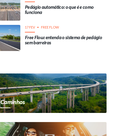
Pedágio automático: o que é e como
funciona
17 FEV
FREE FLOW
Free Flow: entenda o sistema de pedágio
sem barreiras
Caminhos