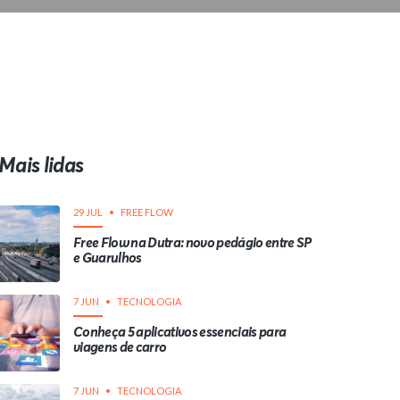
Mais lidas
29 JUL
FREE FLOW
Free Flow na Dutra: novo pedágio entre SP
e Guarulhos
7 JUN
TECNOLOGIA
Conheça 5 aplicativos essenciais para
viagens de carro
7 JUN
TECNOLOGIA