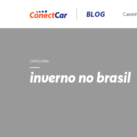
Pular
para
BLOG
Camin
o
conteúdo
CATEGORIA
inverno no brasil