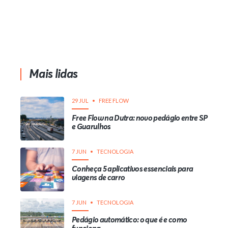
Mais lidas
29 JUL
FREE FLOW
Free Flow na Dutra: novo pedágio entre SP
e Guarulhos
7 JUN
TECNOLOGIA
Conheça 5 aplicativos essenciais para
viagens de carro
7 JUN
TECNOLOGIA
Pedágio automático: o que é e como