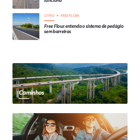
funciona
17 FEV
FREE FLOW
Free Flow: entenda o sistema de pedágio
sem barreiras
Caminhos