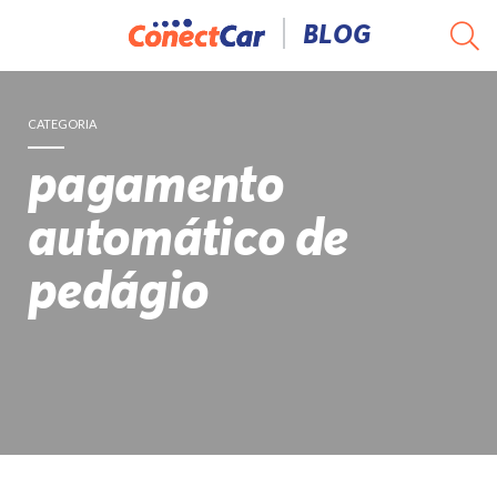
Pular
BLOG
para
o
conteúdo
CATEGORIA
pagamento
automático de
pedágio