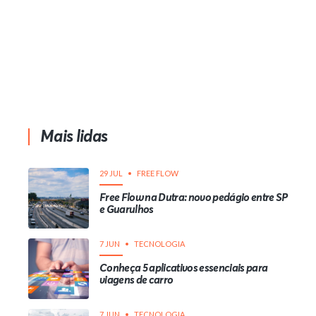
Mais lidas
29 JUL
FREE FLOW
Free Flow na Dutra: novo pedágio entre SP
e Guarulhos
7 JUN
TECNOLOGIA
Conheça 5 aplicativos essenciais para
viagens de carro
7 JUN
TECNOLOGIA