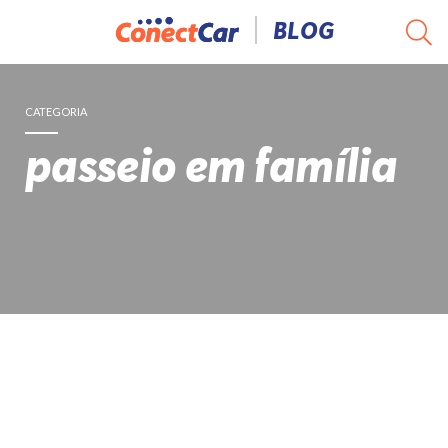
Pular
BLOG
para
o
conteúdo
CATEGORIA
passeio em família