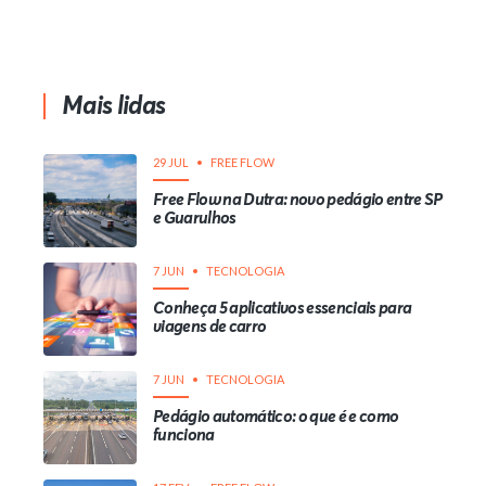
Mais lidas
29 JUL
FREE FLOW
Free Flow na Dutra: novo pedágio entre SP
e Guarulhos
7 JUN
TECNOLOGIA
Conheça 5 aplicativos essenciais para
viagens de carro
7 JUN
TECNOLOGIA
Pedágio automático: o que é e como
funciona