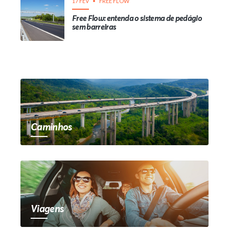
17 FEV
FREE FLOW
Free Flow: entenda o sistema de pedágio
sem barreiras
Caminhos
Viagens