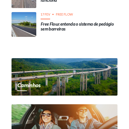
funciona
17 FEV
FREE FLOW
Free Flow: entenda o sistema de pedágio
sem barreiras
Caminhos