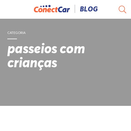
Pular
BLOG
para
o
conteúdo
CATEGORIA
passeios com
crianças