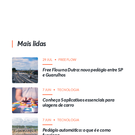
Mais lidas
29 JUL
FREE FLOW
Free Flow na Dutra: novo pedágio entre SP
e Guarulhos
7 JUN
TECNOLOGIA
Conheça 5 aplicativos essenciais para
viagens de carro
7 JUN
TECNOLOGIA
Pedágio automático: o que é e como