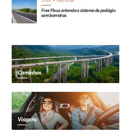
17 FEV
FREE FLOW
Free Flow: entenda o sistema de pedágio
sem barreiras
Caminhos
Viagens