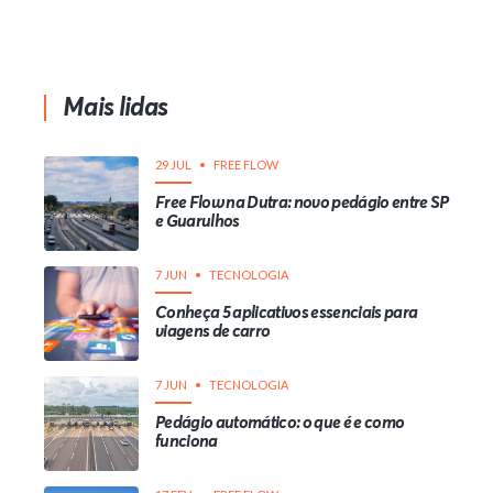
Mais lidas
29 JUL
FREE FLOW
Free Flow na Dutra: novo pedágio entre SP
e Guarulhos
7 JUN
TECNOLOGIA
Conheça 5 aplicativos essenciais para
viagens de carro
7 JUN
TECNOLOGIA
Pedágio automático: o que é e como
funciona