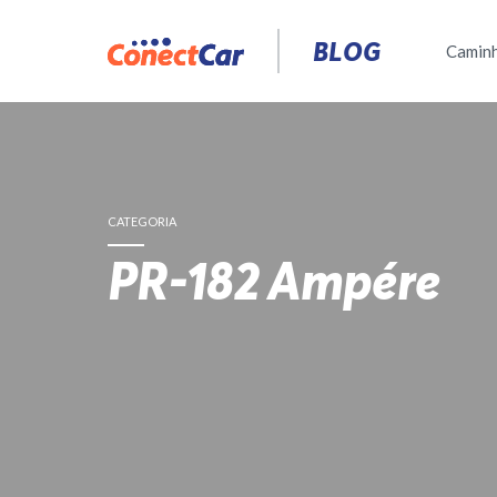
Pular
para
BLOG
Camin
o
conteúdo
CATEGORIA
PR-182 Ampére