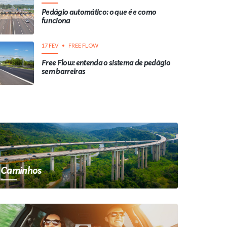
Pedágio automático: o que é e como
funciona
17 FEV
FREE FLOW
Free Flow: entenda o sistema de pedágio
sem barreiras
Caminhos