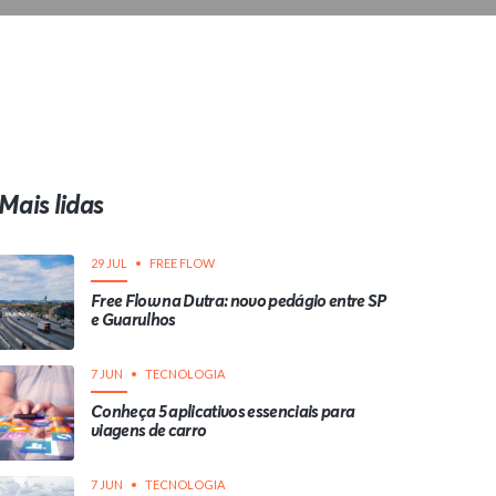
Mais lidas
29 JUL
FREE FLOW
Free Flow na Dutra: novo pedágio entre SP
e Guarulhos
7 JUN
TECNOLOGIA
Conheça 5 aplicativos essenciais para
viagens de carro
7 JUN
TECNOLOGIA