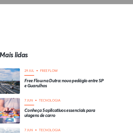
Mais lidas
29 JUL
FREE FLOW
Free Flow na Dutra: novo pedágio entre SP
e Guarulhos
7 JUN
TECNOLOGIA
Conheça 5 aplicativos essenciais para
viagens de carro
7 JUN
TECNOLOGIA