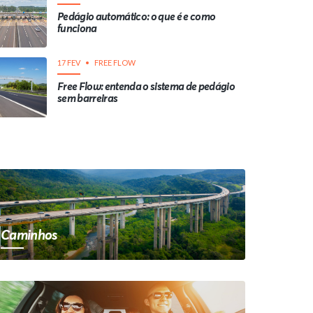
Pedágio automático: o que é e como
funciona
17 FEV
FREE FLOW
Free Flow: entenda o sistema de pedágio
sem barreiras
Caminhos