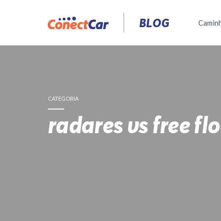
Pular
para
BLOG
Camin
o
conteúdo
CATEGORIA
radares vs free fl