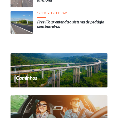
funciona
17 FEV
FREE FLOW
Free Flow: entenda o sistema de pedágio
sem barreiras
Caminhos