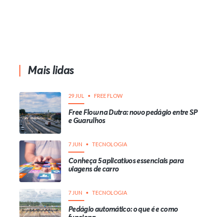
Mais lidas
29 JUL
FREE FLOW
Free Flow na Dutra: novo pedágio entre SP
e Guarulhos
7 JUN
TECNOLOGIA
Conheça 5 aplicativos essenciais para
viagens de carro
7 JUN
TECNOLOGIA
Pedágio automático: o que é e como