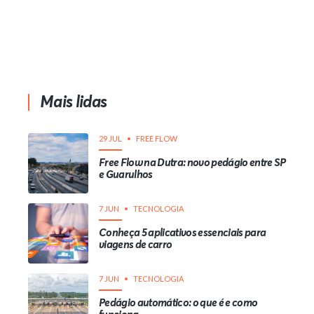
Mais lidas
29 JUL
FREE FLOW
Free Flow na Dutra: novo pedágio entre SP
e Guarulhos
7 JUN
TECNOLOGIA
Conheça 5 aplicativos essenciais para
viagens de carro
7 JUN
TECNOLOGIA
Pedágio automático: o que é e como