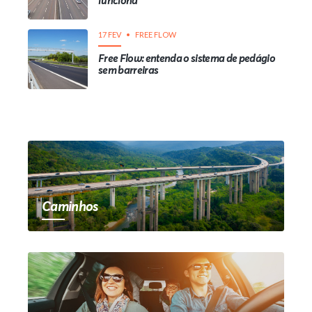
funciona
17 FEV
FREE FLOW
Free Flow: entenda o sistema de pedágio
sem barreiras
Caminhos