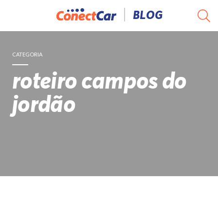
Pular
BLOG
para
o
conteúdo
CATEGORIA
roteiro campos do
jordão