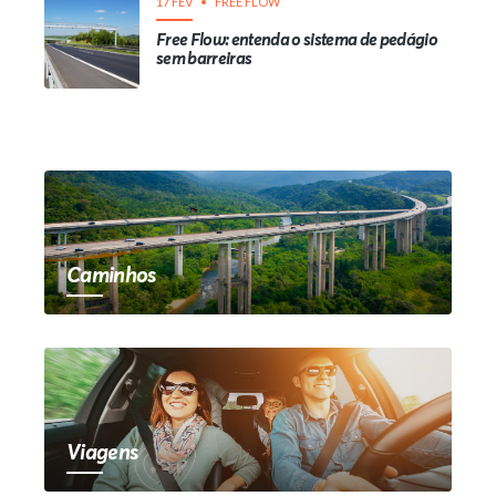
17 FEV
FREE FLOW
Free Flow: entenda o sistema de pedágio
sem barreiras
Caminhos
Viagens