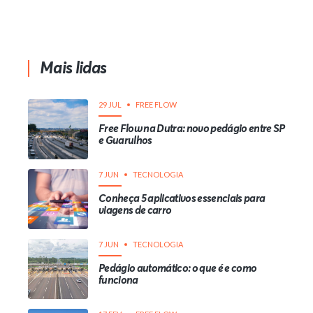
Mais lidas
29 JUL
FREE FLOW
Free Flow na Dutra: novo pedágio entre SP
e Guarulhos
7 JUN
TECNOLOGIA
Conheça 5 aplicativos essenciais para
viagens de carro
7 JUN
TECNOLOGIA
Pedágio automático: o que é e como
funciona