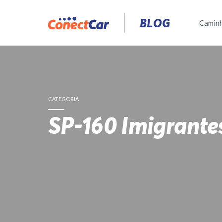
Pular
para
BLOG
Camin
o
conteúdo
CATEGORIA
SP-160 Imigrante