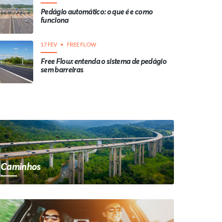
Pedágio automático: o que é e como
funciona
17 FEV
FREE FLOW
Free Flow: entenda o sistema de pedágio
sem barreiras
Caminhos