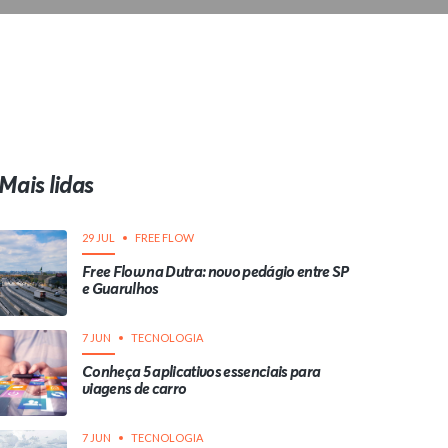
Mais lidas
29 JUL
FREE FLOW
Free Flow na Dutra: novo pedágio entre SP
e Guarulhos
7 JUN
TECNOLOGIA
Conheça 5 aplicativos essenciais para
viagens de carro
7 JUN
TECNOLOGIA