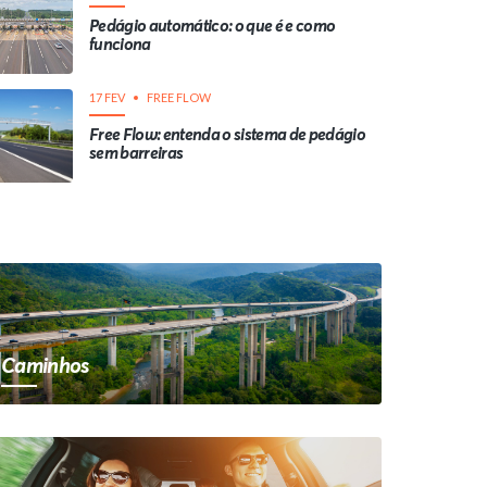
Pedágio automático: o que é e como
funciona
17 FEV
FREE FLOW
Free Flow: entenda o sistema de pedágio
sem barreiras
Caminhos