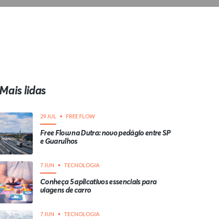
Mais lidas
29 JUL
FREE FLOW
Free Flow na Dutra: novo pedágio entre SP
e Guarulhos
7 JUN
TECNOLOGIA
Conheça 5 aplicativos essenciais para
viagens de carro
7 JUN
TECNOLOGIA