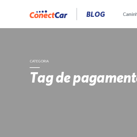
Pular
para
BLOG
Camin
o
conteúdo
CATEGORIA
Tag de pagament