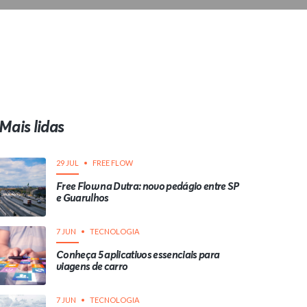
Mais lidas
29 JUL
FREE FLOW
Free Flow na Dutra: novo pedágio entre SP
e Guarulhos
7 JUN
TECNOLOGIA
Conheça 5 aplicativos essenciais para
viagens de carro
7 JUN
TECNOLOGIA