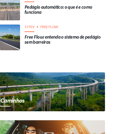
Pedágio automático: o que é e como
funciona
17 FEV
FREE FLOW
Free Flow: entenda o sistema de pedágio
sem barreiras
Caminhos