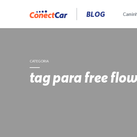
Pular
para
BLOG
Camin
o
conteúdo
CATEGORIA
tag para free flo