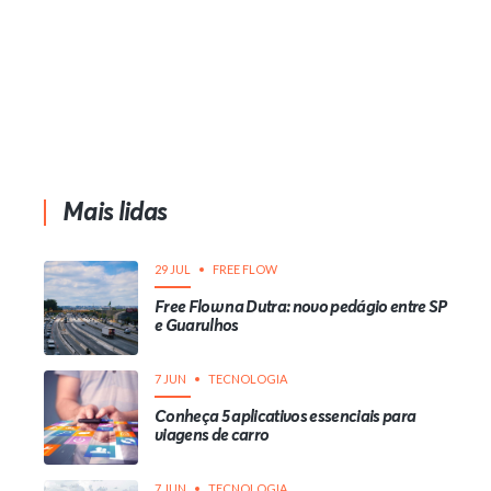
Mais lidas
29 JUL
FREE FLOW
Free Flow na Dutra: novo pedágio entre SP
e Guarulhos
7 JUN
TECNOLOGIA
Conheça 5 aplicativos essenciais para
viagens de carro
7 JUN
TECNOLOGIA