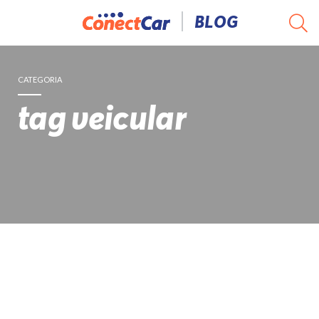
Pular
BLOG
para
o
conteúdo
CATEGORIA
tag veicular