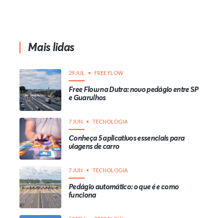
Mais lidas
29 JUL
FREE FLOW
Free Flow na Dutra: novo pedágio entre SP
e Guarulhos
7 JUN
TECNOLOGIA
Conheça 5 aplicativos essenciais para
viagens de carro
7 JUN
TECNOLOGIA
Pedágio automático: o que é e como
funciona