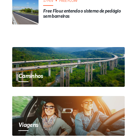
17 FEV
FREE FLOW
Free Flow: entenda o sistema de pedágio
sem barreiras
Caminhos
Viagens