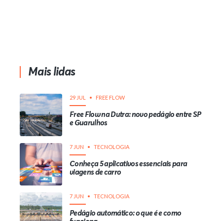
Mais lidas
29 JUL
FREE FLOW
Free Flow na Dutra: novo pedágio entre SP
e Guarulhos
7 JUN
TECNOLOGIA
Conheça 5 aplicativos essenciais para
viagens de carro
7 JUN
TECNOLOGIA
Pedágio automático: o que é e como