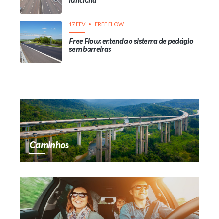
funciona
17 FEV
FREE FLOW
Free Flow: entenda o sistema de pedágio
sem barreiras
Caminhos