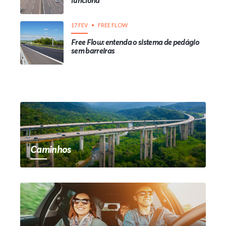
funciona
17 FEV
FREE FLOW
Free Flow: entenda o sistema de pedágio
sem barreiras
Caminhos