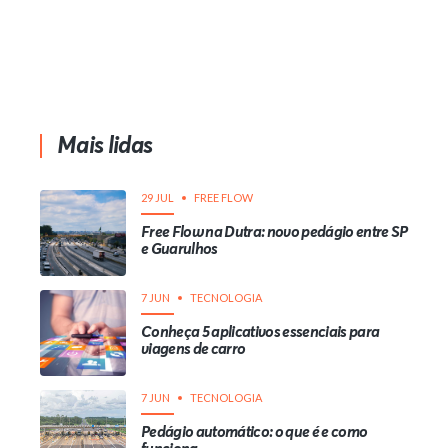
Mais lidas
29 JUL
FREE FLOW
Free Flow na Dutra: novo pedágio entre SP
e Guarulhos
7 JUN
TECNOLOGIA
Conheça 5 aplicativos essenciais para
viagens de carro
7 JUN
TECNOLOGIA
Pedágio automático: o que é e como