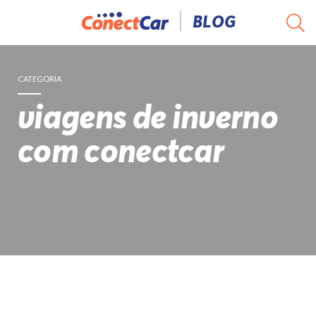
Pular
BLOG
para
o
conteúdo
CATEGORIA
viagens de inverno
com conectcar