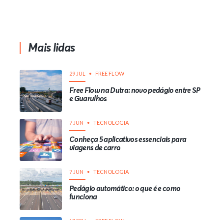
Mais lidas
29 JUL
FREE FLOW
Free Flow na Dutra: novo pedágio entre SP
e Guarulhos
7 JUN
TECNOLOGIA
Conheça 5 aplicativos essenciais para
viagens de carro
7 JUN
TECNOLOGIA
Pedágio automático: o que é e como
funciona