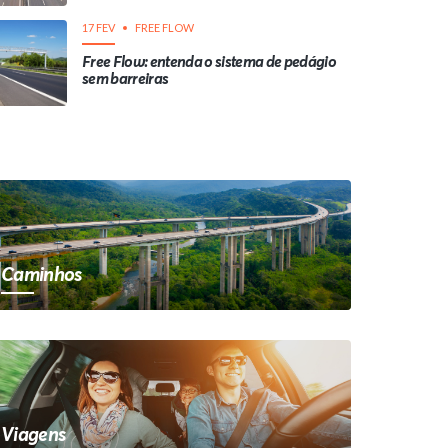
17 FEV
FREE FLOW
Free Flow: entenda o sistema de pedágio
sem barreiras
Caminhos
Viagens