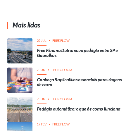
Mais lidas
29 JUL
FREE FLOW
Free Flow na Dutra: novo pedágio entre SP e
Guarulhos
7 JUN
TECNOLOGIA
Conheça 5 aplicativos essenciais para viagens
de carro
7 JUN
TECNOLOGIA
Pedágio automático: o que é e como funciona
17 FEV
FREE FLOW