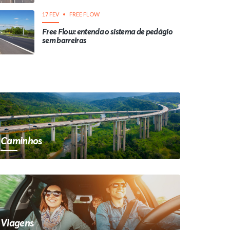
17 FEV
FREE FLOW
Free Flow: entenda o sistema de pedágio
sem barreiras
Caminhos
Viagens