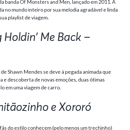
le da banda Of Monsters and Men, lançado em 2011. A
a no mundo inteiro por sua melodia agradável e linda
sua playlist de viagem.
g Holdin’ Me Back –
s
de Shawn Mendes se deve à pegada animada que
ra e descoberta de novas emoções, duas ótimas
-lo em uma viagem de carro.
hitãozinho e Xororó
fãs do estilo conhecem (pelo menos um trechinho)